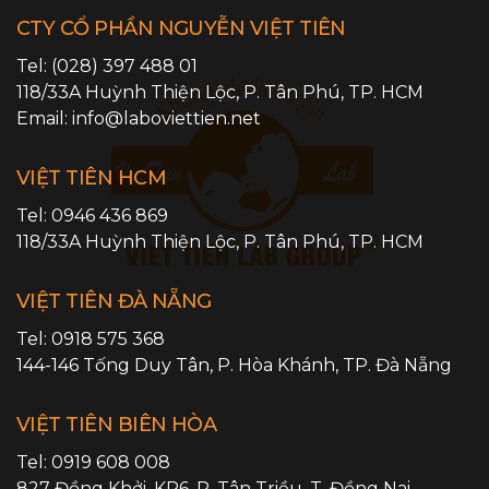
CTY CỔ PHẦN NGUYỄN VIỆT TIÊN
Tel:
(028) 397 488 01
118/33A Huỳnh Thiện Lộc,
P. Tân Phú
,
TP. HCM
Email:
info@laboviettien.net
VIỆT TIÊN HCM
Tel:
0946 436 869
118/33A Huỳnh Thiện Lộc,
P. Tân Phú
,
TP. HCM
VIỆT TIÊN ĐÀ NẴNG
Tel:
0918 575 368
144-146 Tống Duy Tân,
P. Hòa Khánh
,
TP. Đà Nẵng
VIỆT TIÊN BIÊN HÒA
Tel:
0919 608 008
827 Đồng Khởi, KP6,
P. Tân Triều
,
T. Đồng Nai