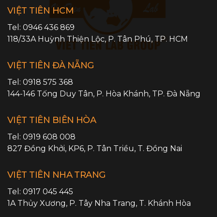
VIỆT TIÊN HCM
Tel:
0946 436 869
118/33A Huỳnh Thiện Lộc,
P. Tân Phú
,
TP. HCM
VIỆT TIÊN ĐÀ NẴNG
Tel:
0918 575 368
144-146 Tống Duy Tân,
P. Hòa Khánh
,
TP. Đà Nẵng
VIỆT TIÊN BIÊN HÒA
Tel:
0919 608 008
827 Đồng Khởi, KP6,
P. Tân Triều
,
T. Đồng Nai
VIỆT TIÊN NHA TRANG
Tel:
0917 045 445
1A Thủy Xương,
P. Tây Nha Trang
,
T. Khánh Hòa