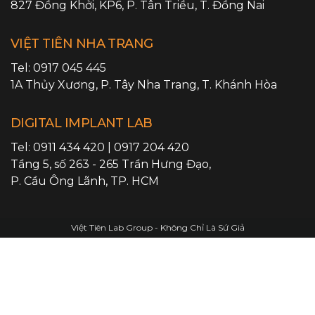
827 Đồng Khởi, KP6,
P. Tân Triều
,
T. Đồng Nai
VIỆT TIÊN NHA TRANG
Tel:
0917 045 445
1A Thủy Xương,
P. Tây Nha Trang
,
T. Khánh Hòa
DIGITAL IMPLANT LAB
Tel:
0911 434 420
|
0917 204 420
Tầng 5, số 263 - 265 Trần Hưng Đạo,
P. Cầu Ông Lãnh
,
TP. HCM
Việt Tiên Lab Group - Không Chỉ Là Sứ Giả