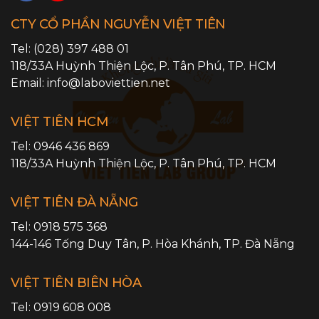
CTY CỔ PHẦN NGUYỄN VIỆT TIÊN
Tel:
(028) 397 488 01
118/33A Huỳnh Thiện Lộc,
P. Tân Phú
,
TP. HCM
Email:
info@laboviettien.net
VIỆT TIÊN HCM
Tel:
0946 436 869
118/33A Huỳnh Thiện Lộc,
P. Tân Phú
,
TP. HCM
VIỆT TIÊN ĐÀ NẴNG
Tel:
0918 575 368
144-146 Tống Duy Tân,
P. Hòa Khánh
,
TP. Đà Nẵng
VIỆT TIÊN BIÊN HÒA
Tel:
0919 608 008