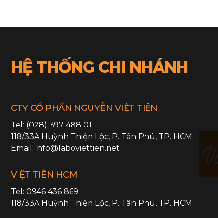
HỆ THỐNG CHI NHÁNH
CTY CỔ PHẦN NGUYỄN VIỆT TIÊN
Tel:
(028) 397 488 01
118/33A Huỳnh Thiện Lộc,
P. Tân Phú
,
TP. HCM
Email:
info@laboviettien.net
VIỆT TIÊN HCM
Tel:
0946 436 869
118/33A Huỳnh Thiện Lộc,
P. Tân Phú
,
TP. HCM