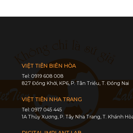
VIỆT TIÊN BIÊN HÒA
Tel:
0919 608 008
827 Đồng Khởi, KP6,
P. Tân Triều
,
T. Đồng Nai
VIỆT TIÊN NHA TRANG
Tel:
0917 045 445
1A Thủy Xương,
P. Tây Nha Trang
,
T. Khánh Hò
DIGITAL IMPLANT LAB