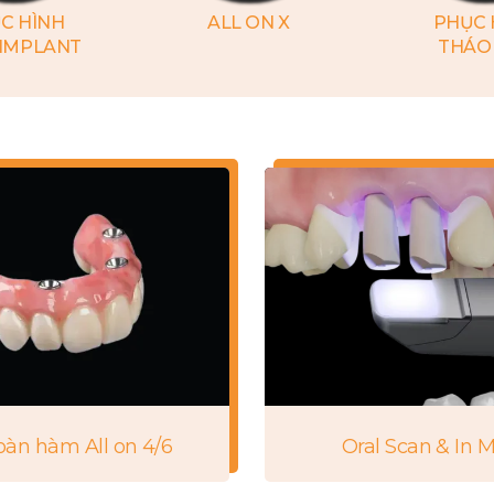
C HÌNH
ALL ON X
PHỤC 
 IMPLANT
THÁO
toàn hàm All on 4/6
Oral Scan & In 