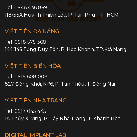
Tel:
0946 436 869
118/33A Huỳnh Thiện Lộc,
P. Tân Phú
,
TP. HCM
VIỆT TIÊN ĐÀ NẴNG
Tel:
0918 575 368
144-146 Tống Duy Tân,
P. Hòa Khánh
,
TP. Đà Nẵng
VIỆT TIÊN BIÊN HÒA
Tel:
0919 608 008
827 Đồng Khởi, KP6,
P. Tân Triều
,
T. Đồng Nai
VIỆT TIÊN NHA TRANG
Tel:
0917 045 445
1A Thủy Xương,
P. Tây Nha Trang
,
T. Khánh Hòa
DIGITAL IMPLANT LAB