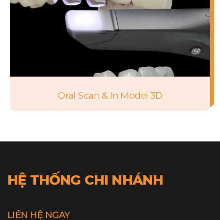
Oral Scan & In Model 3D
HỆ THỐNG CHI NHÁNH
LIÊN HỆ NGAY