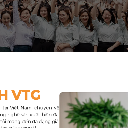
H VTG
tại Việt Nam, chuyên về
ng nghệ sản xuất hiện đại
tôi mang đến đa dạng giải