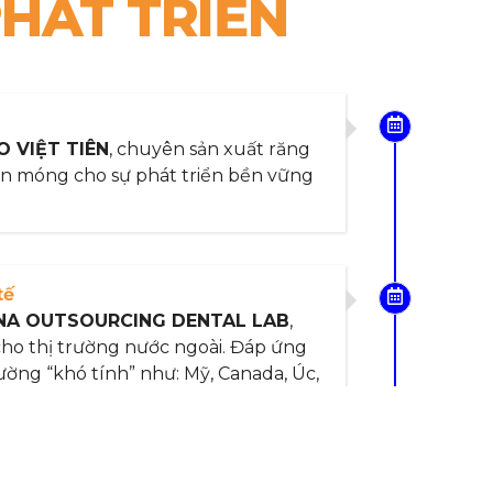
HÁT TRIỂN
O VIỆT TIÊN
, chuyên sản xuất răng
ền móng cho sự phát triển bền vững
tế
INA OUTSOURCING
DENTAL LAB
,
cho thị trường nước ngoài. Đáp ứng
ờng “khó tính” như: Mỹ, Canada, Úc,
nt kỹ thuật số