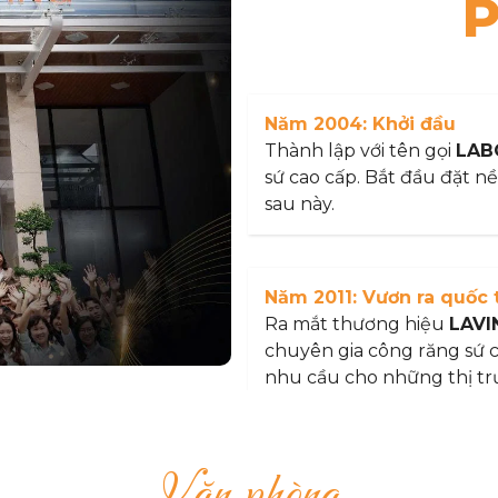
P
Năm 2004: Khởi đầu
Thành lập với tên gọi
LAB
sứ cao cấp. Bắt đầu đặt n
sau này.
Năm 2011: Vươn ra quốc 
Ra mắt thương hiệu
LAV
chuyên gia công răng sứ 
nhu cầu cho những thị trư
Singapore...
Văn phòng
Năm 2016: Đột phá Impla