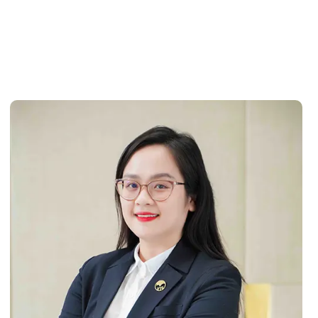
ới
 LAB BUILDING
– công trình biểu
át triển về quy mô nhân sự và năng
 lưới chi nhánh
VIỆT TIÊN NHA TRANG
, giúp đáp ứng
g như rút ngắn tối đa thời gian giao
u vực miền Trung.
Người dẫn đầu”
iên lành nghề.
triệu đơn vị sứ/năm.
hoa, bệnh viện trên cả nước.
 Mỹ và Úc với 2 thương hiệu mới: