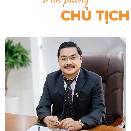
Thành lập
DIGITAL IMPL
CHỦ TỊCH
TP.HCM, trở thành trung 
Implant và đi đầu ứng d
Năm 2017:
Không ngừng
Khai trương 2 chi nhánh m
VIỆT TIÊN - ĐÀ NẴNG
.
Đồng thời thành lập T&T, 
trang thiết bị cho labo - n
Năm 2019:
Bước tiến trê
Thành lập
NEC OUTSOUR
nhu cầu ngày một tăng của