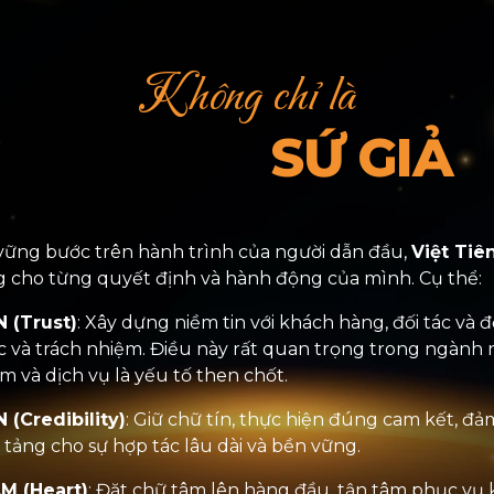
Không chỉ là
SỨ GIẢ
vững bước trên hành trình của người dẫn đầu,
Việt Tiê
g cho từng quyết định và hành động của mình. Cụ thể:
N (Trust)
: Xây dựng niềm tin với khách hàng, đối tác v
c và trách nhiệm. Điều này rất quan trọng trong ngành n
m và dịch vụ là yếu tố then chốt.
N (Credibility)
: Giữ chữ tín, thực hiện đúng cam kết, đả
 tảng cho sự hợp tác lâu dài và bền vững.
M (Heart)
: Đặt chữ tâm lên hàng đầu, tận tâm phục vụ