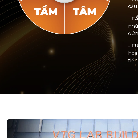
cầu
-
TẦ
nhữ
đứn
-
TU
hóa
tiến