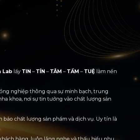
n
Lab
lấy
TIN
–
TÍN
–
TÂM
–
TẦM
–
TUỆ
làm nền
à đồng nghiệp thông qua sự minh bạch, trung
ha khoa, nơi sự tin tưởng vào chất lượng sản
m bảo chất lượng sản phẩm và dịch vụ. Uy tín là
 khách hàng, luôn lắng nghe và thấu hiểu nhu