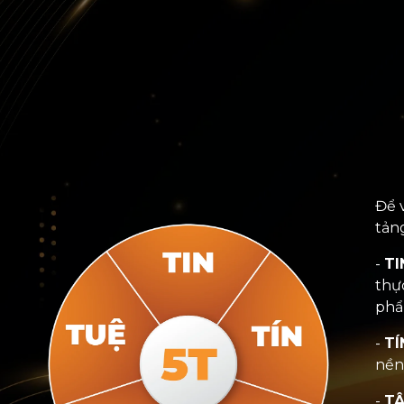
Để 
tản
-
TI
thự
phẩ
-
TÍ
nền
-
TÂ