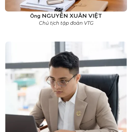
Năm 2020:
Kỷ nguyên m
- Khởi công xây dựng
VTG
NGUYỄN XUÂN VIỆT
Ông
tượng đánh dấu cho sự ph
Chủ tịch tập đoàn VTG
lực sản xuất.
Năm 2023: Mở rộng mạng
Ra mắt chi nhánh thứ 5 -
nhu cầu về sản lượng, cũn
hàng cho nha khoa tại kh
Năm 2024:
Vị thế của “
- Với hơn 1.000 kỹ thuật v
- Năng lực sản xuất trên 1 
- Phục vụ hơn 2.000 nha k
- Chinh phục nha khoa tại