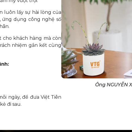
ẩm mỹ vượt trội.
 luôn lấy sự hài lòng của
vụ, ứng dụng công nghệ số
hân.
ốt cho khách hàng mà còn
 trách nhiệm gắn kết cùng
ình:
Ông NGUYỄN X
 mỗi ngày, để đưa
Việt Tiên
ẻ đi sau.