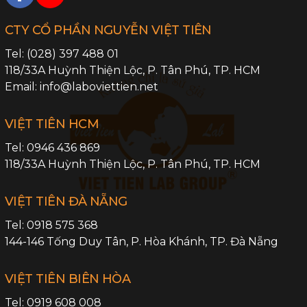
CTY CỔ PHẦN NGUYỄN VIỆT TIÊN
Tel:
(028) 397 488 01
118/33A Huỳnh Thiện Lộc,
P. Tân Phú
,
TP. HCM
Email:
info@laboviettien.net
VIỆT TIÊN HCM
Tel:
0946 436 869
118/33A Huỳnh Thiện Lộc,
P. Tân Phú
,
TP. HCM
VIỆT TIÊN ĐÀ NẴNG
Tel:
0918 575 368
144-146 Tống Duy Tân,
P. Hòa Khánh
,
TP. Đà Nẵng
VIỆT TIÊN BIÊN HÒA
Tel:
0919 608 008