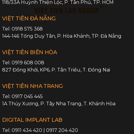
118/33A Huỳnh Thiện Lộc,
P. Tân Phú
,
TP. HCM
VIỆT TIÊN ĐÀ NẴNG
Tel:
0918 575 368
144-146 Tống Duy Tân,
P. Hòa Khánh
,
TP. Đà Nẵng
VIỆT TIÊN BIÊN HÒA
Tel:
0919 608 008
827 Đồng Khởi, KP6,
P. Tân Triều
,
T. Đồng Nai
VIỆT TIÊN NHA TRANG
Tel:
0917 045 445
1A Thủy Xương,
P. Tây Nha Trang
,
T. Khánh Hòa
DIGITAL IMPLANT LAB
Tel:
0911 434 420
|
0917 204 420