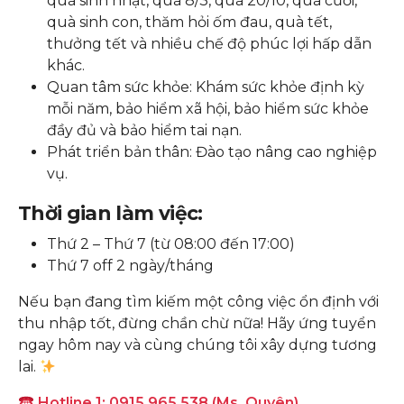
quà sinh nhật, quà 8/3, quà 20/10, quà cưới,
quà sinh con, thăm hỏi ốm đau, quà tết,
thưởng tết và nhiều chế độ phúc lợi hấp dẫn
khác.
Quan tâm sức khỏe: Khám sức khỏe định kỳ
mỗi năm, bảo hiểm xã hội, bảo hiểm sức khỏe
đầy đủ và bảo hiểm tai nạn.
Phát triển bản thân: Đào tạo nâng cao nghiệp
vụ.
Thời gian làm việc:
Thứ 2 – Thứ 7 (từ 08:00 đến 17:00)
Thứ 7 off 2 ngày/tháng
Nếu bạn đang tìm kiếm một công việc ổn định với
thu nhập tốt, đừng chần chừ nữa! Hãy ứng tuyển
ngay hôm nay và cùng chúng tôi xây dựng tương
lai.
Hotline 1: 0915 965 538 (Ms. Quyên)