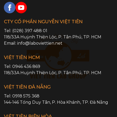
CTY CỔ PHẦN NGUYỄN VIỆT TIÊN
Tel:
(028) 397 488 01
118/33A Huỳnh Thiện Lộc,
P. Tân Phú
,
TP. HCM
Email:
info@laboviettien.net
VIỆT TIÊN HCM
Tel:
0946 436 869
118/33A Huỳnh Thiện Lộc,
P. Tân Phú
,
TP. HCM
VIỆT TIÊN ĐÀ NẴNG
Tel:
0918 575 368
144-146 Tống Duy Tân,
P. Hòa Khánh
,
TP. Đà Nẵng
VIỆT TIÊN BIÊN HÒA