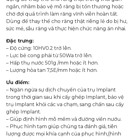
ngắn, nhằm bảo vệ mô răng bị tổn thương hoặc
chờ đợi quá trình làm răng vĩnh viễn hoàn tất.
Dùng để thay thế cho răng thật riêng lẻ do bị hư,
sức mẻ, sâu răng và thực hiện chức năng ăn nhai.
Đặc trưng:
– Độ cứng: 10HV0.2 trở lên.
– Lực bẻ cong phải từ 50Wa trở lên.
– Hấp thụ nước 501g /mm hoặc ít hơn.
– Lượng hòa tan 7,5E/mm hoặc ít hơn.
Ưu điểm:
– Ngăn ngừa sự dịch chuyển của trụ Implant
trong thời gian sau khi cấy ghép Implant, bảo vệ
trụ Implant khỏi các va chạm, sang chấn sau cấy
ghép Implant.
– Giúp định hình mô mềm và đường viền nướu.
– Phục hình tạm giúp chúng ta đánh giá, tiên
lượng được mọi khía cạnh của phục hình,(hình